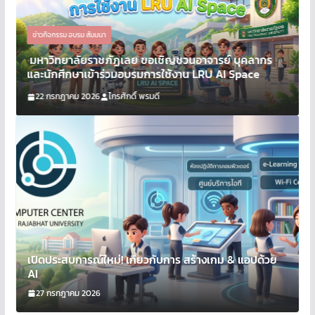
ข่า
ประ
ข่าวกิจกรรม อบรม สัมมนา
การ
มหาวิทยาลัยราชภัฏเลย ขอเชิญชวนอาจารย์ บุคลากร
ลงท
และนักศึกษาเข้าร่วมอบรมการใช้งาน LRU AI Space
อบร
22 กรกฎาคม 2026
ไกรศักดิ์ พรมดี
2
เปิดประสบการณ์ใหม่! เกี่ยวกับการ สร้างเกม & แอปด้วย
AI
27 กรกฎาคม 2026