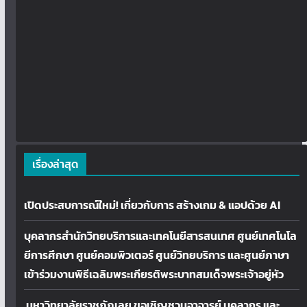
เรื่องล่าสุด
เปิดประสบการณ์ใหม่! เกี่ยวกับการ สร้างเกม & แอปด้วย AI
บุคลากรสำนักวิทยบริการและเทคโนยีสารสนเทศ ศูนย์เทศโนโล
ยีการศึกษา ศูนย์คอมพิวเตอร์ ศูนย์วิทยบริการ และศูนย์ภาษา
เข้าร่วมงานพิธีเฉลิมพระเกียรติพระบาทสมเด็จพระเจ้าอยู่หัว
มหาวิทยาลัยราชภัฏเลย ขอเชิญชวนอาจารย์ บุคลากร และ